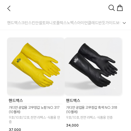
핸드맥스
크린스킨
안셀
토와
니로플렉스
노벡스
아이언클래드
반듯
가이드
보생
명진
핸드맥스
핸드맥스
가디언 공업용 고무장갑 노랑 NO.317
가디언 공업용 고무장갑 흑색 NO.318
(10켤레)
(10켤레)
9호/10호/12호,천연 라텍스·식품용 인
9호/10호,천연 라텍스·식품용 인증
증
34,000
37,000