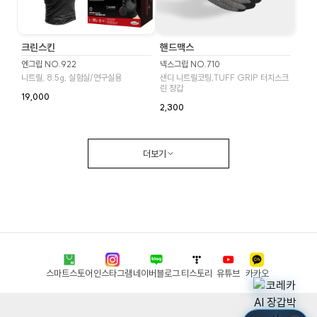
크린스킨
핸드맥스
엔그립 NO.922
넥스그립 NO.710
니트릴, 8.5g, 실험실/연구실용
샌디 니트릴코팅,TUFF GRIP 터치스크
린 장갑
19,000
2,300
더보기
스마트스토어
인스타그램
네이버블로그
티스토리
유튜브
카카오