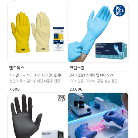
핸드맥스
크린스킨
가디언 미니 NO.319,320 (10켤레)
(KCs인증) 스카이 랩 NO.924
천연 라텍스,엠보싱 패턴,식품용 인증
KCs 인증, 30cm, 뚫림 성능1등급
7,800
23,000