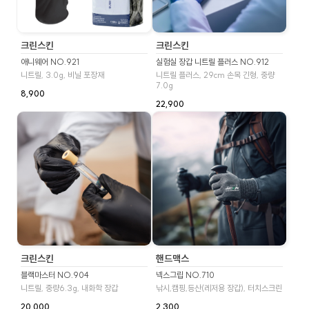
크린스킨
크린스킨
애니웨어 NO.921
실험실 장갑 니트릴 플러스 NO.912
니트릴, 3.0g, 비닐 포장재
니트릴 플러스, 29cm 손목 긴형, 중량
7.0g
8,900
22,900
크린스킨
핸드맥스
블랙마스터 NO.904
넥스그립 NO.710
니트릴, 중량6.3g, 내화학 장갑
낚시,캠핑,등산(레저용 장갑), 터치스크린
20,000
2,300