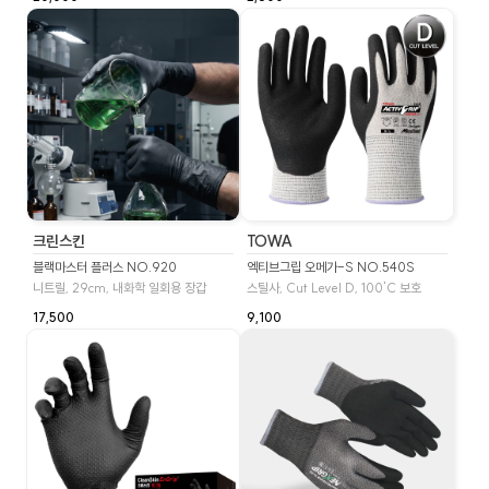
크린스킨
TOWA
블랙마스터 플러스 NO.920
엑티브그립 오메가-S NO.540S
니트릴, 29cm, 내화학 일회용 장갑
스틸사, Cut Level D, 100'C 보호
17,500
9,100