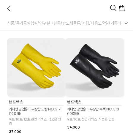
식품/육가공
실험실/연구실
크린룸/반도체
물류/조립/다용도
오일/기름
레저/아
핸드맥스
핸드맥스
가디언 공업용 고무장갑 노랑 NO.317
가디언 공업용 고무장갑 흑색 NO.318
(10켤레)
(10켤레)
9호/10호/12호,천연 라텍스·식품용 인
9호/10호,천연 라텍스·식품용 인증
증
34,000
37,000