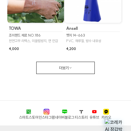
TOWA
Ansell
조이핸드 제로 NO.186
엣지 14-663
천연고무 라텍스, 미끌림방지, 면 안감
PVC, 해루질, 방수 내유성
4,000
4,200
더보기
스마트스토어
인스타그램
네이버블로그
티스토리
유튜브
카카오