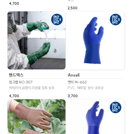
4,700
2,500
핸드맥스
Ansell
킹그랩 NO.307
엣지 14-662
박테리아,곰팡이,미생물 침투 보호
PVC, 해루질, 방수 내유성
4,700
3,700