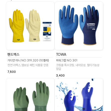
핸드맥스
TOWA
가디언 미니 NO.319,320 (10켤레)
파워그랩 NO.301
천연 라텍스,엠보싱 패턴,식품용 인증
크링클 특수코팅, 내마모성, 멀티기능성
장갑
7,800
3,400