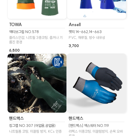
TOWA
Ansell
엑티브그립 NO.578
엣지 14-662,14-663
플리스안감, 니트릴 3중코팅, 춥거나 기
PVC, 해루질, 방수 내유성
름진 환경
3,700
6,800
핸드맥스
핸드맥스
킹그랩 NO.307 (어업용,공업용)
[핸드맥스] 엑스워터 NO.119
니트릴폼 코팅, 미끌림 방지, KCs 인증
라텍스 이중코팅, 미끌림방지, 손목 오바
로크