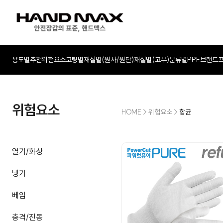
용도별추천
위험요소
코팅별
재질별(원사/원단)
재질별(고무)
분류별
PPE
브랜드
위험요소
HOME
>
위험요소
>
항균
열기/화상
냉기
베임
충격/진동