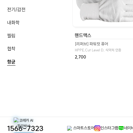
전기/감전
내화학
핸드맥스
찔림
[리퍼브] 파워컷 퓨어
협착
HPPE,Cut Level D, 식약처 인증
2,700
항균
1566-7323
스마트스토어
인스타그램
네이