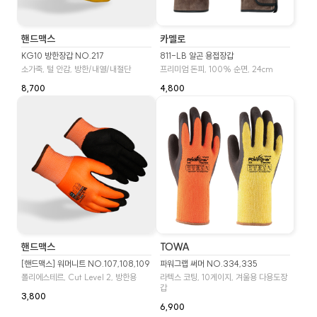
핸드맥스
카멜로
KG10 방한장갑 NO.217
811-LB 알곤 용접장갑
소가죽, 털 안감, 방한/내열/내절단
프리미엄 돈피, 100% 순면, 24cm
8,700
4,800
핸드맥스
TOWA
[핸드맥스] 워머니트 NO.107,108,109
파워그랩 써머 NO.334,335
폴리에스테르, Cut Level 2, 방한용
라텍스 코팅, 10게이지, 겨울용 다용도장
갑
3,800
6,900