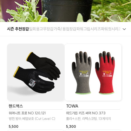
시즌 추천장갑
일회용고무장갑
가죽/용접장갑
파워그립시리즈
파워컷시리즈
세이
핸드맥스
TOWA
워머니트 프로 NO.120,121
위드가든 키즈 써머 NO.373
방한,방수,베임보호 (Cut Level C)
폴리+스판, 라텍스코팅, 13게이지
5,500
5,300