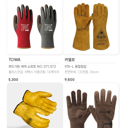
TOWA
카멜로
위드가든 써머 소프트 NO.371,372
915-L 용접장갑
플리스안감, 라텍스 이중코팅, 13게이지
천연우피, CE인증, 36cm
5,300
9,800