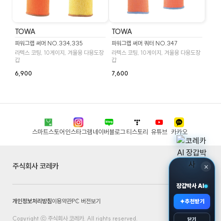
TOWA
TOWA
파워그랩 써머 NO.334,335
파워그랩 써머 쿼터 NO.347
라텍스 코팅, 10게이지, 겨울용 다용도장
라텍스 코팅, 10게이지, 겨울용 다용도장
갑
갑
6,900
7,600
스마트스토어
인스타그램
네이버블로그
티스토리
유튜브
카카오
주식회사 코레카
×
장갑박사 AI
개인정보처리방침
이용약관
PC 버전보기
✦
추천받기
Copyright ⓒ 주식회사 코레카. All rights reserved.
닫기