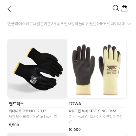
면
폴리에스테르
나일론
카본사/동도전사
강화폴리에틸렌(HPPE)
다이니마
스틸사
핸드맥스
TOWA
워머니트 프로 NO.120,121
파워그랩 써머 KEV-S NO.345S
방한,방수,베임보호 (Cut Level C)
Cut Level C, 10게이지 아크릴 기모안
감
5,500
10,600