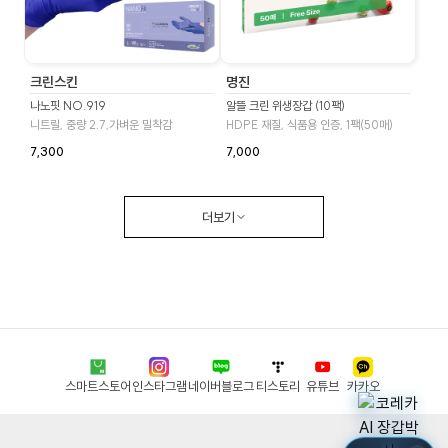
크린스킨
명진
나노핏 NO.919
알뜰 크린 위생장갑 (10팩)
니트릴, 중량 2.7,가벼운 밀착감
HDPE 재질, 식품용 인증, 1팩(50매)
7,300
7,000
더보기
스마트스토어
인스타그램
네이버블로그
티스토리
유튜브
카카오