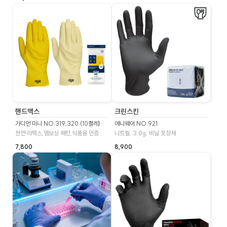
핸드맥스
크린스킨
가디언 미니 NO.319,320 (10켤레)
애니웨어 NO.921
천연 라텍스,엠보싱 패턴,식품용 인증
니트릴, 3.0g, 비닐 포장재
7,800
8,900