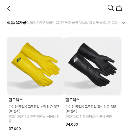
식품/육가공
실험실/연구실
크린룸/반도체
물류/조립/다용도
오일/기름
레저/아
핸드맥스
핸드맥스
가디언 공업용 고무장갑 노랑 NO.317
가디언 공업용 고무장갑 흑색 NO.318
(10켤레)
(10켤레)
9호/10호/12호,천연 라텍스·식품용 인
9호/10호,천연 라텍스·식품용 인증
증
34,000
37,000