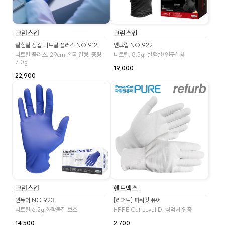
크린스킨
크린스킨
실험실 장갑 니트릴 플러스 NO.912
엔그립 NO.922
니트릴 플러스, 29cm 손목 긴형, 중량
니트릴, 8.5g, 실험실/연구실용
7.0g
19,000
22,900
크린스킨
핸드맥스
인듀어 NO.923
[리퍼브] 파워컷 퓨어
니트릴,6.2g,화학물질 보호
HPPE,Cut Level D, 식약처 인증
14,500
2,700