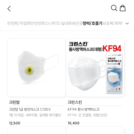
안전화/작업화
안전장화
스니커즈/실내화
보안경
청력/호흡기
보호복/화학복
앞치
크린탑
크린스킨
크린탑 1급 방진마스크 C135V
KF94 황사 방역마스크
1통 10개입, 새부리형, 일체형 배기밸브
KF94, 끈 조절형, 대형(성인)
12,500
10,400