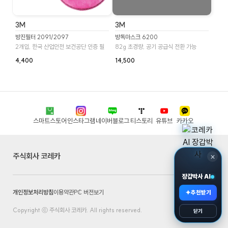
3M
3M
방진필터 2091/2097
방독마스크 6200
2개입, 한국 산업안전 보건공단 인증 필
82g 초경량, 공기 공급식 전환 가능
4,400
14,500
스마트스토어
인스타그램
네이버블로그
티스토리
유튜브
카카오
주식회사 코레카
×
장갑박사 AI
개인정보처리방침
이용약관
PC 버전보기
✦
추천받기
Copyright ⓒ 주식회사 코레카. All rights reserved.
닫기