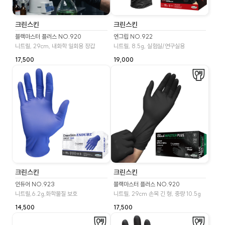
크린스킨
크린스킨
블랙마스터 플러스 NO.920
엔그립 NO.922
니트릴, 29cm, 내화학 일회용 장갑
니트릴, 8.5g, 실험실/연구실용
17,500
19,000
크린스킨
크린스킨
인듀어 NO.923
블랙마스터 플러스 NO.920
니트릴,6.2g,화학물질 보호
니트릴, 29cm 손목 긴 형, 중량 10.5g
14,500
17,500