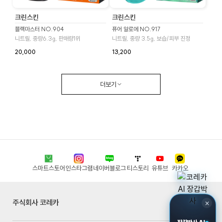
크린스킨
크린스킨
블랙마스터 NO.904
퓨어 알로에 NO.917
니트릴, 중량6.3g, 판매량1위
니트릴, 중량 3.5g, 보습/피부 진정
20,000
13,200
더보기
스마트스토어
인스타그램
네이버블로그
티스토리
유튜브
카카오
주식회사 코레카
×