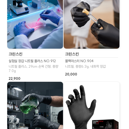
크린스킨
크린스킨
실험실 장갑 니트릴 플러스 NO.912
블랙마스터 NO.904
니트릴 플러스, 29cm 손목 긴형, 중량
니트릴, 중량6.3g, 내화학 장갑
7.0g
20,000
22,900