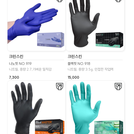
크린스킨
크린스킨
나노핏 NO.919
블랙핏 NO.918
니트릴, 중량 2.7,가벼운 밀착감
니트릴, 중량 3.5g, 민첩한 작업력
7,300
15,000