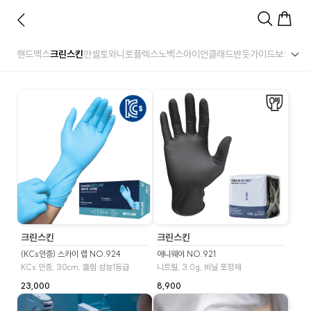
핸드맥스
크린스킨
안셀
토와
니로플렉스
노벡스
아이언클래드
반듯
가이드
보생
명진
크린스킨
크린스킨
(KCs인증) 스카이 랩 NO.924
애니웨어 NO.921
KCs 인증, 30cm, 뚫림 성능1등급
니트릴, 3.0g, 비닐 포장재
23,000
8,900