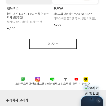
핸드맥스
TOWA
[핸드맥스] No.604 터치온 웜 (스마트
파워그랩 써머덱스 MAX NO.329
터치 방한장갑)
라텍스 이중 풀코팅, 방수, 방한 기모안감
날개사/동사, 방한용, 터치스크린
7,700
6,000
더보기
스마트스토어
인스타그램
네이버블로그
티스토리
유튜브
카카오
주식회사 코레카
×