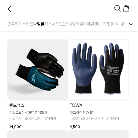
면
폴리에스테르
나일론
카본사/동도전사
강화폴리에틸렌(HPPE)
다이니마
스틸사
핸드맥스
TOWA
파워그립2 스마트 (10켤레)
마그넥스 NO.511
나일론사, NBR폼 코팅, 13게이지
나일론, ESD 정전기방지, 21게이지
14,000
4,500