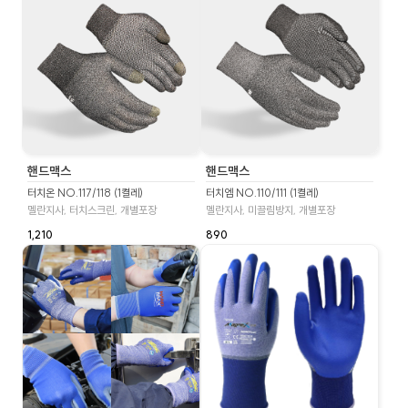
핸드맥스
핸드맥스
터치온 NO.117/118 (1켤레)
터치엠 NO.110/111 (1켤레)
멜란지사, 터치스크린, 개별포장
멜란지사, 미끌림방지, 개별포장
1,210
890