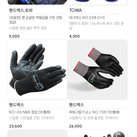
핸드맥스,토와
TOWA
[모음전] 맨 손같은 착용감을 가진 코팅
마그넥스 NO.538 (1+1)
장갑!
1켤레 더 증정!, 나노피니쉬 특수 코팅 장
나일론,경량,얇은 편직 장갑
갑
5,000
4,300
핸드맥스
핸드맥스
KO-03 NBR 장갑 (10켤레)
파워그립 FULL NO.708 (10켤례)
나일론, 니트릴폼 코팅, 13게이지
나일론사, 손 전체 풀코팅, 15게이지
23,600
26,000