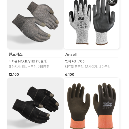
핸드맥스
Ansell
터치온 NO.117/118 (10켤레)
엣지 48-706
멜란지사, 터치스크린, 개별포장
니트릴 폼코팅, 13게이지, 내마모성
12,100
6,100