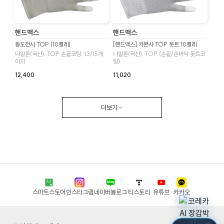
핸드맥스
핸드맥스
동도전사 TOP (10켤레)
[핸드맥스] 카본사 TOP 돗트 10켤레
나일론(국산), TOP 손끝코팅, 13/15게
나일론(국산), TOP (손끝/손바닥 돗트코
이지
팅)
12,400
11,020
더보기
스마트스토어
인스타그램
네이버블로그
티스토리
유튜브
카카오