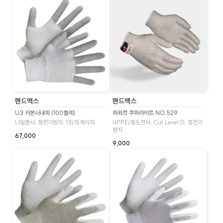
핸드맥스
핸드맥스
U3 카본사내피 (100켤레)
파워컷 쿠퍼라이트 NO.529
나일론사, 정전기방지, 13/15게이지
HPPE/동도전사, Cut Level D, 정전기
방지
67,000
9,000