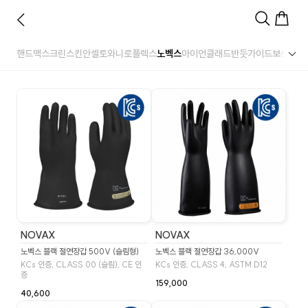
핸드맥스
크린스킨
안셀
토와
니로플렉스
노벡스
아이언클래드
반듯
가이드
보생
명진
NOVAX
NOVAX
노벡스 블랙 절연장갑 500V (슬림형)
노벡스 블랙 절연장갑 36,000V
KCs 인증, CLASS 00 (슬림), CE 인
KCs 인증, CLASS 4, ASTM D12
증
159,000
40,600