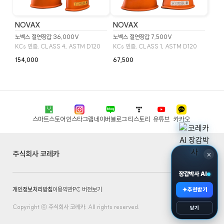
NOVAX
NOVAX
노벡스 절연장갑 36,000V
노벡스 절연장갑 7,500V
KCs 인증, CLASS 4, ASTM D120
KCs 인증, CLASS 1, ASTM D120
154,000
67,500
스마트스토어
인스타그램
네이버블로그
티스토리
유튜브
카카오
주식회사 코레카
×
장갑박사 AI
개인정보처리방침
이용약관
PC 버전보기
✦
추천받기
Copyright ⓒ 주식회사 코레카. All rights reserved.
닫기