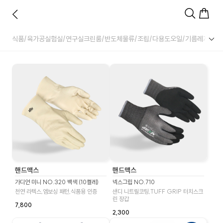
식품/육가공
실험실/연구실
크린룸/반도체
물류/조립/다용도
오일/기름
레저/아
핸드맥스
핸드맥스
가디언 미니 NO.320 백색 (10켤레)
넥스그립 NO.710
천연 라텍스,엠보싱 패턴,식품용 인증
샌디 니트릴코팅,TUFF GRIP 터치스크
린 장갑
7,800
2,300