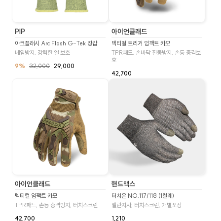
PIP
아이언클래드
아크플래시 Arc Flash G-Tek 장갑
텍티컬 트리거 임팩트 카모
베임방지, 강력한 열 보호
TPR패드, 손바닥 진동방지, 손등 충격보
호
9%
32,000
29,000
42,700
아이언클래드
핸드맥스
텍티컬 임팩트 카모
터치온 NO.117/118 (1켤레)
TPR패드, 손등 충격방지, 터치스크린
멜란지사, 터치스크린, 개별포장
42,700
1,210