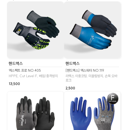
핸드맥스
핸드맥스
엑스팩트 프로 NO.405
[핸드맥스] 엑스워터 NO.119
HPPE, Cut Level F, 베임/충격방지
라텍스 이중코팅, 미끌림방지, 손목 오바
로크
13,500
2,500