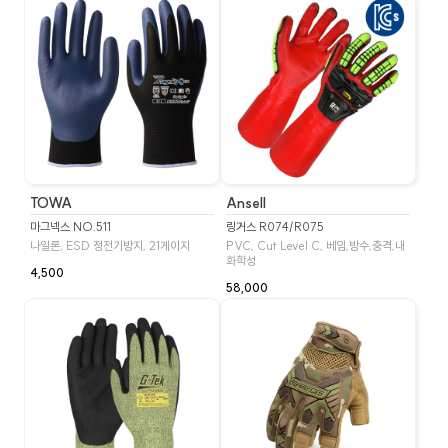
TOWA
Ansell
마그넥스 NO.511
링거스 R074/R075
나일론, ESD 정전기방지, 21게이지
PVC, Cut Level C, 베임,방수,충격,내
화학성
4,500
58,000