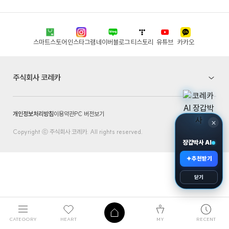
스마트스토어
인스타그램
네이버블로그
티스토리
유튜브
카카오
주식회사 코레카
개인정보처리방침
이용약관
PC 버전보기
×
Copyright ⓒ 주식회사 코레카. All rights reserved.
장갑박사 AI
✦
추천받기
닫기
CATEGORY
HEART
MY
RECENT