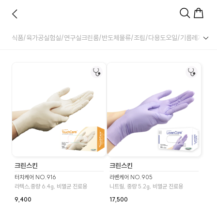
식품/육가공
실험실/연구실
크린룸/반도체
물류/조립/다용도
오일/기름
레저/아
크린스킨
크린스킨
터치케어 NO.916
라벤케어 NO.905
라텍스,중량 6.4g, 비멸균 진료용
니트릴, 중량 5.2g, 비멸균 진료용
9,400
17,500