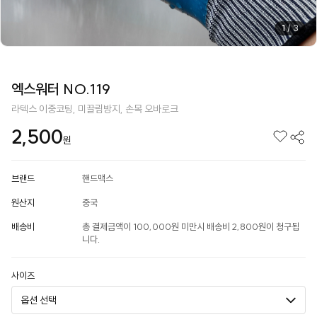
1
/
3
엑스워터 NO.119
라텍스 이중코팅, 미끌림방지, 손목 오바로크
2,500
원
브랜드
핸드맥스
원산지
중국
배송비
총 결제금액이 100,000원 미만시 배송비 2,800원이 청구됩
니다.
사이즈