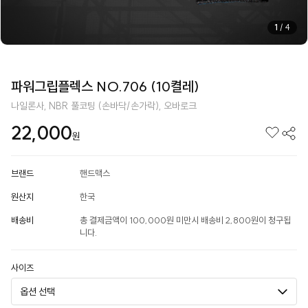
1
/
4
파워그립플렉스 NO.706 (10켤레)
나일론사, NBR 풀코팅 (손바닥/손가락), 오바로크
22,000
원
브랜드
핸드맥스
원산지
한국
배송비
총 결제금액이 100,000원 미만시 배송비 2,800원이 청구됩
니다.
사이즈