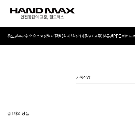
용도별추천
위험요소
코팅별
재질별(원사/원단)
재질별(고무)
분류별
PPE
브랜드
총
1
개
의 상품