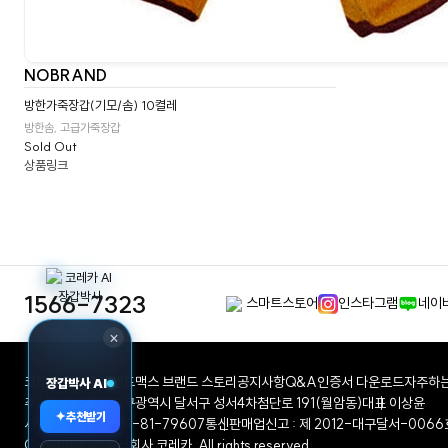
NOBRAND
방한가죽장갑(기모/솜) 10켤레
방한솜, 고급가죽장갑
Sold Out
상품링크
1566-7323
스마트스토어
인스타그램
네이
×
코레카 회사소개
핸드맥스 브랜드 스토리
공지사항
Q&A
인증서 다운로드
자주하는
장갑박사 AI
주식회사 코레카
대구광역시 달서구 성서4차첨단로 191(월암동)
대표 이상윤
✦
추천받기
사업자등록번호 514-81-79607
통신판매업신고 : 제 2012-대구달서-0066
Copyright ⓒ 주식회사 코레카. All rights reserved.